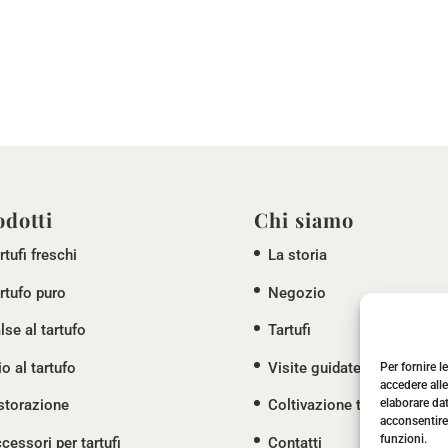
odotti
Chi siamo
rtufi freschi
La storia
rtufo puro
Negozio
lse al tartufo
Tartufi
io al tartufo
Visite guidate
Per fornire 
accedere alle
storazione
Coltivazione tartufi
elaborare da
acconsentire 
funzioni.
cessori per tartufi
Contatti