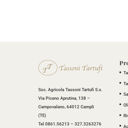
Pr
Ta
Ta
Soc. Agricola Tassoni Tartufi S.s.
Sa
Via Piceno Aprutina, 138 –
Ol
Campovalano, 64012 Campli
(TE)
Ri
Tel 0861.56213 – 327.3263276
Ac