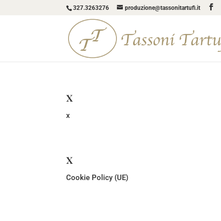
327.3263276
produzione@tassonitartufi.it
x
x
x
Cookie Policy (UE)