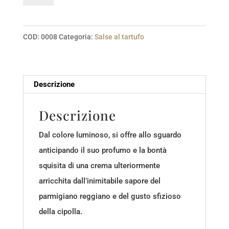
di
zucca
e
COD:
0008
Categoria:
Salse al tartufo
tartufo
bianco
140
Descrizione
gr.
quantità
Descrizione
Dal colore luminoso, si offre allo sguardo
anticipando il suo profumo e la bontà
squisita di una crema ulteriormente
arricchita dall’inimitabile sapore del
parmigiano reggiano e del gusto sfizioso
della cipolla.