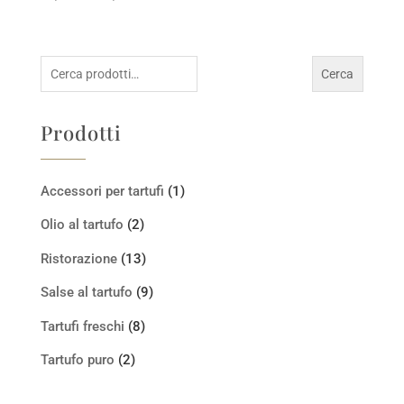
di
prezzo:
da
Cerca:
Cerca
15,00 €
a
150,00 €
Prodotti
Accessori per tartufi
(1)
Olio al tartufo
(2)
Ristorazione
(13)
Salse al tartufo
(9)
Tartufi freschi
(8)
Tartufo puro
(2)