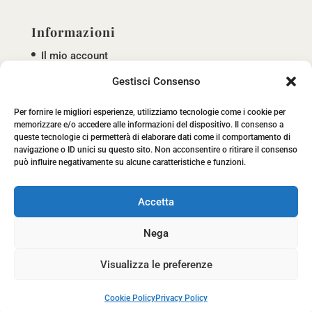
Informazioni
Il mio account
Gestisci Consenso
Termini e condizioni
Privacy policy
Per fornire le migliori esperienze, utilizziamo tecnologie come i cookie per
memorizzare e/o accedere alle informazioni del dispositivo. Il consenso a
Cookie policy
queste tecnologie ci permetterà di elaborare dati come il comportamento di
navigazione o ID unici su questo sito. Non acconsentire o ritirare il consenso
può influire negativamente su alcune caratteristiche e funzioni.
Accetta
Nega
Copyright © 2022 Società Agricola Tassoni Tartufi
Visualizza le preferenze
S.s. | P.IVA 02007560671 | Web Design
Genesi.it
|
Privacy Policy
|
Cookie Policy
Cookie Policy
Privacy Policy