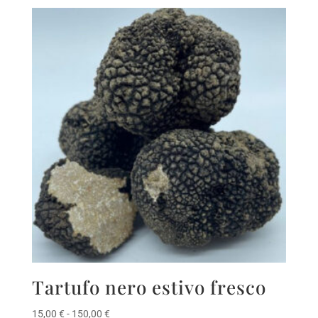
Tartufo nero estivo fresco
Fascia
15,00
€
-
150,00
€