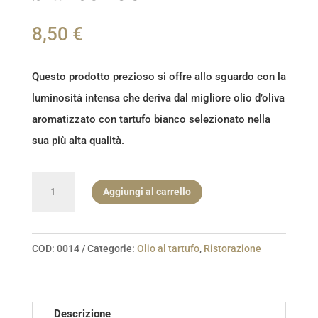
8,50
€
Questo prodotto prezioso si offre allo sguardo con la
luminosità intensa che deriva dal migliore olio d’oliva
aromatizzato con tartufo bianco selezionato nella
sua più alta qualità.
Condimento
Aggiungi al carrello
gastronomico
al
tartufo
COD:
0014
Categorie:
Olio al tartufo
,
Ristorazione
bianco
100
ml
Descrizione