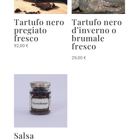
Tartufo nero
Tartufo nero
pregiato
d’inverno o
fresco
brumale
fresco
92,00
€
29,00
€
Salsa