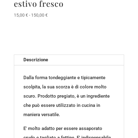
estivo fresco
Fascia
15,00
€
-
150,00
€
di
prezzo:
da
15,00 €
a
150,00 €
Descrizione
Dalla forma tondeggiante e tipicamente
scolpita, la sua scorza è di colore molto
scuro. Prodotto pregiato, è un ingrediente
che può essere utilizzato in cucina in
maniera versatile.
E' molto adatto per essere assaporato
crudo e tagliato a fettine. E' indispensabile